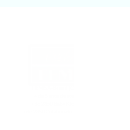
Cases de sucesso
Conheça empresas que confiam na 
nossa solução!
FEMSA-Brasil (Coca-Cola)
+ de 5 anos
 de atendimento
+ de 2350
 Baby Kits Entregues
+ de 2350
 Colaboradores impactados 
positivamente
Entregas em todo o Brasil