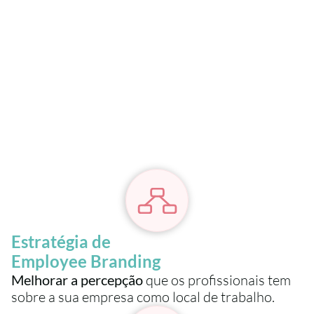
8 motivos para
implantar o Baby Kit
 entre empresas e 
colaboradores. É percebido como um presente 
tangível que faz com o que  
, o que leva a um senso 
de pertencimento e  
Estratégia de 
Employee Branding
Melhorar a percepção
 que os profissionais tem 
sobre a sua empresa como local de trabalho.